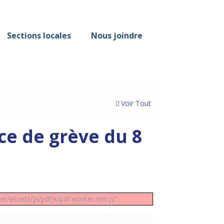
Sections locales
Nous joindre
Voir Tout
e de grève du 8
er/assets/js/pdfjs/pdf.worker.min.js".