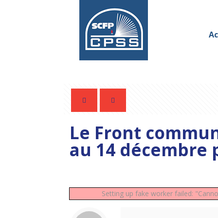
Ac
Le Front commun
au 14 décembre 
Setting up fake worker failed: "Canno