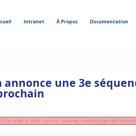
cueil
Intranet
À Propos
Documentation
 annonce une 3e séquenc
prochain
t load script at: https://cpss.qc.ca/wp/wp-content/plugins/pdf-embedd