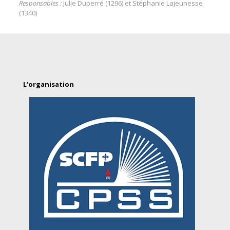
Responsables :
Julie Duperré (1296) et Stéphanie Lajeunesse
(1340)
L’organisation