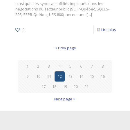
ainsi que ses syndicats affiliés impliqués dans les
négociations du secteur public (SCFP-Québec, SQEES-
298, SEPB-Québec, UES 800) lancent une
[…]
0
Lire plus
Prev page
1
2
3
4
5
6
7
8
9
10
11
12
13
14
15
16
17
18
19
20
21
Next page